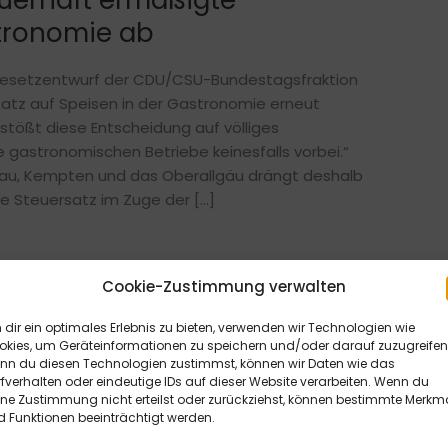
auerhaft ermäßigte
tronomie ab
Gesetzentwurf der CDU/CSU-Bundestagsfraktion
atz auf Speisen in der Gastronomie erneut
stößt diese Entscheidung auf völliges
ere gastronomischen Betriebe keinesfalls vorbei.“
au, Kempten und das Oberallgäu drängt deshalb
e Steuersatz im Zuge der […]
Cookie-Zustimmung verwalten
dir ein optimales Erlebnis zu bieten, verwenden wir Technologien wie
okies, um Geräteinformationen zu speichern und/oder darauf zuzugreifen
nn du diesen Technologien zustimmst, können wir Daten wie das
fverhalten oder eindeutige IDs auf dieser Website verarbeiten. Wenn du
ine Zustimmung nicht erteilst oder zurückziehst, können bestimmte Merkm
 Funktionen beeinträchtigt werden.