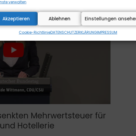
nste verwalten
Akzeptieren
Ablehnen
Einstellungen ansehe
Cookie-Richtlinie
DATENSCHUTZERKLÄRUNG
IMPRESSUM
senkten Mehrwertsteuer für
nd Hotellerie