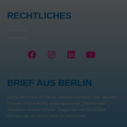
RECHTLICHES
Impressum
Datenschutz
F
I
L
Y
a
n
i
o
c
s
n
u
e
t
k
t
BRIEF AUS BERLIN
b
a
e
u
o
g
d
b
Gerne informiere ich Sie ca. zweimal monatlich über aktuelle
o
r
i
e
Themen im Bundestag sowie spannende Themen und
k
a
n
Termine in unserer Heimat. Tragen Sie hier Ihre E-Mail-
m
Adresse ein, um meine Mails zu abonnieren.