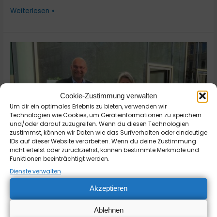
Weiterlesen »
Sicherheit
im
Fokus:
Besuch
bei
Cookie-Zustimmung verwalten
der
Um dir ein optimales Erlebnis zu bieten, verwenden wir
GdP
Technologien wie Cookies, um Geräteinformationen zu speichern
–
und/oder darauf zuzugreifen. Wenn du diesen Technologien
Bundespolizei
zustimmst, können wir Daten wie das Surfverhalten oder eindeutige
IDs auf dieser Website verarbeiten. Wenn du deine Zustimmung
–
nicht erteilst oder zurückziehst, können bestimmte Merkmale und
Bayern
Funktionen beeinträchtigt werden.
Dienste verwalten
Akzeptieren
Sicherheit im Fokus: Besuch bei
Ablehnen