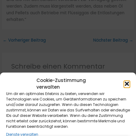
werden. Zudem muss klargestellt werden, dass neben Öl
und Pellets auch Betriebe mit Flüssiggas die Entlastungen
erhalten.“
←
Vorheriger Beitrag
Nächster Beitrag
→
Schreibe einen Kommentar
Deine E-Mail-Adresse wird nicht veröffentlicht.
Cookie-Zustimmung
Erforderliche Felder sind mit
*
markiert
verwalten
Um dir ein optimales Erlebnis zu bieten, verwenden wir
Hier
Technologien wie Cookies, um Geräteinformationen zu speichern
eingeben…
und/oder darauf zuzugreifen. Wenn du diesen Technologien
zustimmst, können wir Daten wie das Surfverhalten oder eindeutige
IDs auf dieser Website verarbeiten. Wenn du deine Zustimmung
nicht erteilst oder zurückziehst, können bestimmte Merkmale und
Funktionen beeinträchtigt werden.
Dienste verwalten