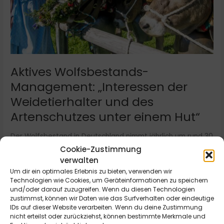
Artenschutzes
unter
einem
Hut“
Aktives Wolfsbestands-
Management: „Interessen der
Weidetierhalter und des
Artenschutzes unter einem Hut“
Der Wolfsbestand in Deutschland nimmt jährlich um rund 30
Prozent zu, damit einhergehend steigt die Anzahl der
Cookie-Zustimmung
Angriffe auf Weide- und Haustiere drastisch. „Wir müssen
verwalten
endlich die Bejagung des Wolfes im Rahmen eines
Um dir ein optimales Erlebnis zu bieten, verwenden wir
Bestandsmanagements ermöglichen. Alles andere wirkt
Technologien wie Cookies, um Geräteinformationen zu speichern
und/oder darauf zuzugreifen. Wenn du diesen Technologien
auch dem Ziel des Natur- und insbesondere des
zustimmst, können wir Daten wie das Surfverhalten oder eindeutige
Artenschutzes vielerorts entgegen“, sagt Mechthilde
IDs auf dieser Website verarbeiten. Wenn du deine Zustimmung
Wittmann, Bundestagsabgeordnete für Kempten, […]
nicht erteilst oder zurückziehst, können bestimmte Merkmale und