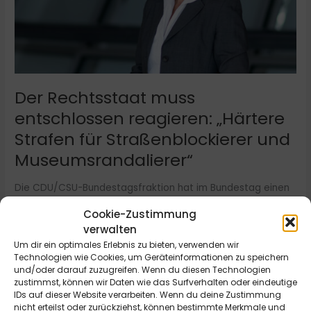
Straßenblockierer
und
Museumsrandalierer“
Der Rechtsstaat muss
entschlossen reagieren: „Härtere
Strafen für Straßenblockierer und
Museumsrandalierer“
Die CDU/CSU-Bundestagsfraktion hat im Bundestag einen
Antrag zum besseren Schutz von Menschen und
Cookie-Zustimmung
Kulturgütern vor radikalen Straßenblockierern und
verwalten
Museumsrandalierern vorgelegt. Dazu erklärt Mechthilde
Um dir ein optimales Erlebnis zu bieten, verwenden wir
Wittmann, CSU-Bundestagsabgeordnete für Kempten,
Technologien wie Cookies, um Geräteinformationen zu speichern
Lindau und das Oberallgäu: „Es ist richtig und wichtig, dem
und/oder darauf zuzugreifen. Wenn du diesen Technologien
Klimaschutz eine breite Öffentlichkeit zu verschaffen. Wer
zustimmst, können wir Daten wie das Surfverhalten oder eindeutige
aber Menschen durch Straßenblockaden gefährdet und
IDs auf dieser Website verarbeiten. Wenn du deine Zustimmung
nicht erteilst oder zurückziehst, können bestimmte Merkmale und
historische Kunstwerke beschädigt, überschreitet eine […]