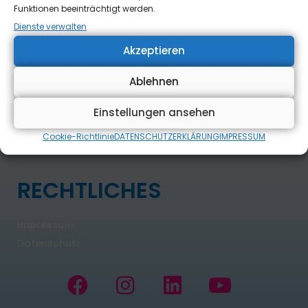
Funktionen beeinträchtigt werden.
Dienste verwalten
Weiterlesen »
Akzeptieren
Ablehnen
Einstellungen ansehen
Cookie-Richtlinie
DATENSCHUTZERKLÄRUNG
IMPRESSUM
RECHTLICHES
Impressum
Datenschutz
F
I
L
Y
a
n
i
o