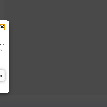
m
 auf
t,
en