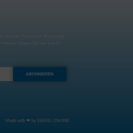
über aktuelle Themen im Bundestag
Heimat. Tragen Sie hier Ihre E-
.
ABONNIEREN
Made with ❤ by
EBERL ONLINE