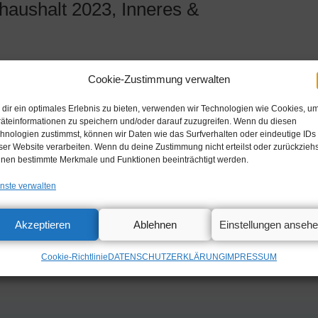
aushalt 2023, Inneres &
ger Aussprache hat der Bundestag über den Etat des
Cookie-Zustimmung verwalten
eimat abgestimmt. Meine Rede im Wortlaut. Herr
nnen und Kollegen! Trotz meiner verkürzten Redezeit
dir ein optimales Erlebnis zu bieten, verwenden wir Technologien wie Cookies, u
n, ich verbitte mir namens meiner Fraktion, namens
äteinformationen zu speichern und/oder darauf zuzugreifen. Wenn du diesen
oßen […]
hnologien zustimmst, können wir Daten wie das Surfverhalten oder eindeutige IDs
ser Website verarbeiten. Wenn du deine Zustimmung nicht erteilst oder zurückziehs
nen bestimmte Merkmale und Funktionen beeinträchtigt werden.
nste verwalten
Akzeptieren
Ablehnen
Einstellungen anseh
Cookie-Richtlinie
DATENSCHUTZERKLÄRUNG
IMPRESSUM