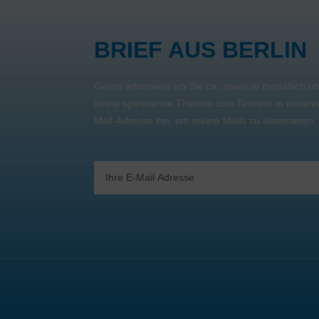
BRIEF AUS BERLIN
Gerne informiere ich Sie ca. zweimal monatlich 
sowie spannende Themen und Termine in unserer 
Mail-Adresse ein, um meine Mails zu abonnieren
Email