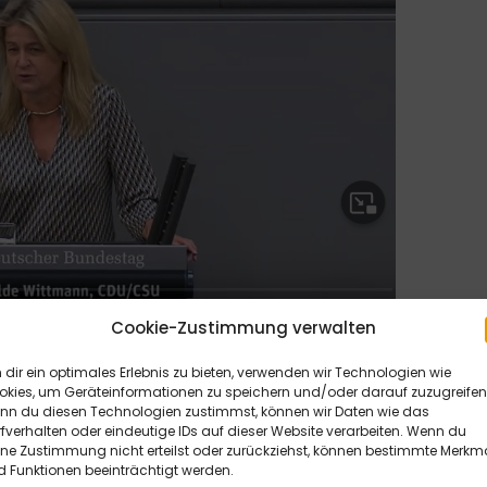
Cookie-Zustimmung verwalten
dir ein optimales Erlebnis zu bieten, verwenden wir Technologien wie
halt des
okies, um Geräteinformationen zu speichern und/oder darauf zuzugreifen
des Innern und für Heimat
nn du diesen Technologien zustimmst, können wir Daten wie das
fverhalten oder eindeutige IDs auf dieser Website verarbeiten. Wenn du
ine Zustimmung nicht erteilst oder zurückziehst, können bestimmte Merkm
 Funktionen beeinträchtigt werden.