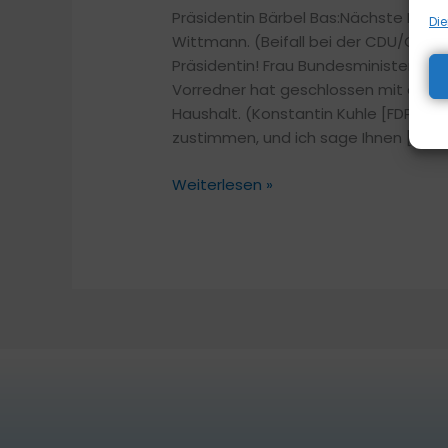
Präsidentin Bärbel Bas:Nächste Redne
Die
Wittmann. (Beifall bei der CDU/CSU
Präsidentin! Frau Bundesministerin Fa
Vorredner hat geschlossen mit dem H
Haushalt. (Konstantin Kuhle [FDP]: Das
zustimmen, und ich sage Ihnen […]
Weiterlesen »