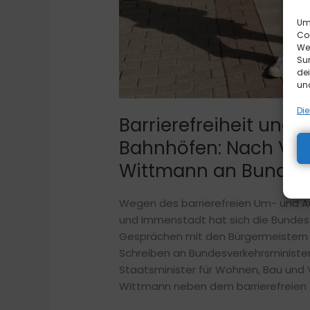
Um 
Co
We
Sur
de
und
Die
Barrierefreiheit und 
Bahnhöfen: Nach Vor
Wittmann an Bund u
Wegen des barrierefreien Um- und 
und Immenstadt hat sich die Bunde
Gesprächen mit den Bürgermeistern N
Schreiben an Bundesverkehrsminister
Staatsminister für Wohnen, Bau und Ve
Wittmann neben dem barrierefreien 