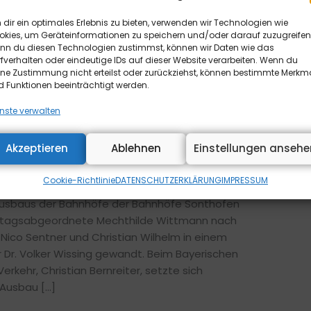
dir ein optimales Erlebnis zu bieten, verwenden wir Technologien wie
okies, um Geräteinformationen zu speichern und/oder darauf zuzugreifen
nn du diesen Technologien zustimmst, können wir Daten wie das
fverhalten oder eindeutige IDs auf dieser Website verarbeiten. Wenn du
ine Zustimmung nicht erteilst oder zurückziehst, können bestimmte Merkm
 Funktionen beeinträchtigt werden.
nste verwalten
Reaktivierung von
-Ort-Terminen wendet sich
Akzeptieren
Ablehnen
Einstellungen ansehe
nd Land
Cookie-Richtlinie
DATENSCHUTZERKLÄRUNG
IMPRESSUM
Ausbaus der Bahnhöfe der Bahnhöfe Sonthofen
stagsabgeordnete Mechthilde Wittmann nach
ico Sentner und Christian Wilhelm in einem
 Dr. Volker Wissing gewandt. Beim Bayerischen
rkehr, Christian Bernreiter, setzte sich
Ausbau […]