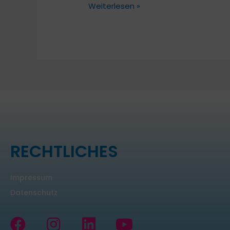
Weiterlesen »
RECHTLICHES
Impressum
Datenschutz
F
I
L
Y