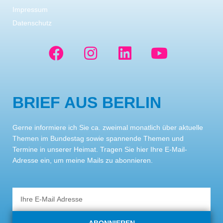
Impressum
Datenschutz
F
I
L
Y
a
n
i
o
c
s
n
u
e
t
k
t
BRIEF AUS BERLIN
b
a
e
u
o
g
d
b
Gerne informiere ich Sie ca. zweimal monatlich über aktuelle
o
r
i
e
Themen im Bundestag sowie spannende Themen und
k
a
n
Termine in unserer Heimat. Tragen Sie hier Ihre E-Mail-
Adresse ein, um meine Mails zu abonnieren.
m
Email
ABONNIEREN