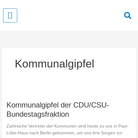
Zum
Inhalt
springen
Kommunalgipfel
Kommunalgipfel
der
Kommunalgipfel der CDU/CSU-
CDU/CSU-
Bundestagsfraktion
Bundestagsfraktion
Zahlreiche Vertreter der Kommunen sind heute zu uns in Paul-
Löbe-Haus nach Berlin gekommen, um uns ihre Sorgen zur