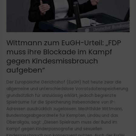
im
Kampf
gegen
Kindesmissbrauch
aufgeben“
Wittmann zum EuGH-Urteil: „FDP
muss ihre Blockade im Kampf
gegen Kindesmissbrauch
aufgeben“
Der Europäische Gerichtshof (EuGH) hat heute zwar die
allgemeine und unterschiedslose Vorratsdatenspeicherung
grundsätzlich für unzulässig erklärt, jedoch begrenzte
Spielräume für die Speicherung insbesondere von IP-
Adressen ausdrücklich zugelassen. Mechthilde Wittmann,
Bundestagsabgeordnete für Kempten, Lindau und das
Oberallgäu, sagt: „Diesen Spielraum muss der Bund im
Kampf gegen Kinderpornografie und sexuellen
Kindesmissbrauch nun konsequent nutzen. Auch der EuGH