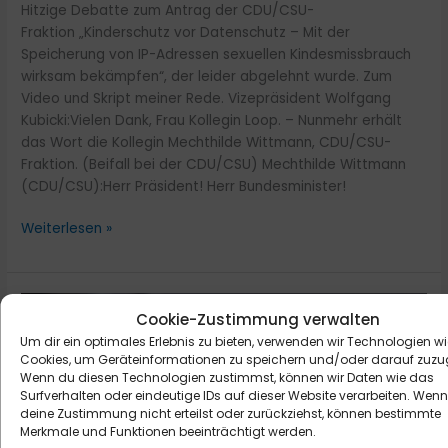
Hitzige Debatte zum Antrag der CDU/CSU-
Fraktion „Kinderschutz vor Datenschutz – Mit der
Speicherung von IP-Adressen sexuellen Kindesmissbrauch
wirksam bekämpfen“, der leider abgelehnt wurde. Zum
Video und Skript meiner Rede. Vizepräsident Wolfgang
Kubicki:Vielen Dank, Frau Kollegin Loop. – Nunmehr erhält
das Wort die Kollegin Mechthilde Wittmann, CDU/CSU-
Fraktion. (Beifall bei der CDU/CSU) Mechthilde Wittmann
(CDU/CSU):Herr Präsident! Herr Bundesminister!
Weiterlesen »
Kinderschutz
Cookie-Zustimmung verwalten
vor
Um dir ein optimales Erlebnis zu bieten, verwenden wir Technologien wi
Datenschutz:
Cookies, um Geräteinformationen zu speichern und/oder darauf zuzug
IP-
Wenn du diesen Technologien zustimmst, können wir Daten wie das
Adresse
Surfverhalten oder eindeutige IDs auf dieser Website verarbeiten. Wen
oft
deine Zustimmung nicht erteilst oder zurückziehst, können bestimmte
Merkmale und Funktionen beeinträchtigt werden.
einziger