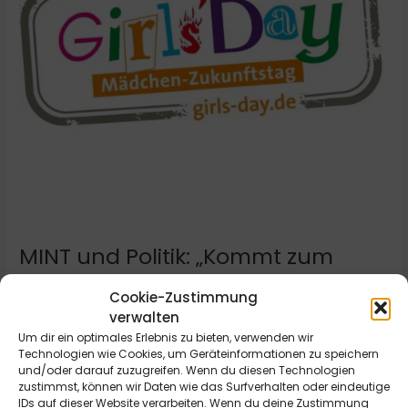
Berlin“
MINT und Politik: „Kommt zum
Girl’s Day nach Berlin“
Cookie-Zustimmung
verwalten
Die Konrad-Adenauer-Stiftung lädt am 26. und 27. April
Um dir ein optimales Erlebnis zu bieten, verwenden wir
2023 insgesamt 40 Schülerinnen und junge Frauen im Alter
Technologien wie Cookies, um Geräteinformationen zu speichern
zwischen 16 und 21 Jahren aus allen Schultypen nach Berlin
und/oder darauf zuzugreifen. Wenn du diesen Technologien
ein. „Das ist eine tolle Gelegenheit, Politik hautnah zu
zustimmst, können wir Daten wie das Surfverhalten oder eindeutige
erleben“, sagt die Bundestagsabgeordnete Mechthilde
IDs auf dieser Website verarbeiten. Wenn du deine Zustimmung