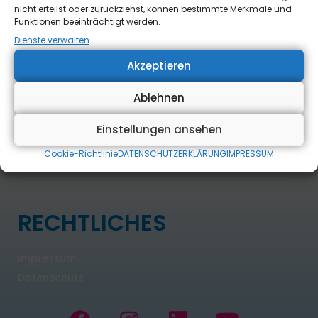
nicht erteilst oder zurückziehst, können bestimmte Merkmale und
Wittmann und möchte Schülerinnen aus dem Landkreis
Funktionen beeinträchtigt werden.
Lindau, Kempten und dem Oberallgäu zur Bewerbung […]
Dienste verwalten
Weiterlesen »
Akzeptieren
Ablehnen
Einstellungen ansehen
Cookie-Richtlinie
DATENSCHUTZERKLÄRUNG
IMPRESSUM
RECHTLICHES
Impressum
Datenschutz
F
I
L
Y