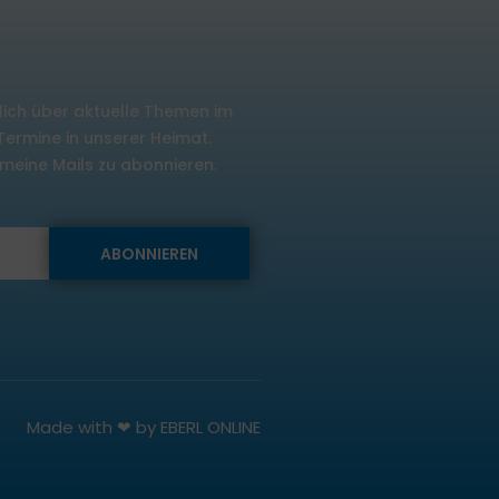
lich über aktuelle Themen im
rmine in unserer Heimat.
m meine Mails zu abonnieren.
ABONNIEREN
Made with ❤ by
EBERL ONLINE