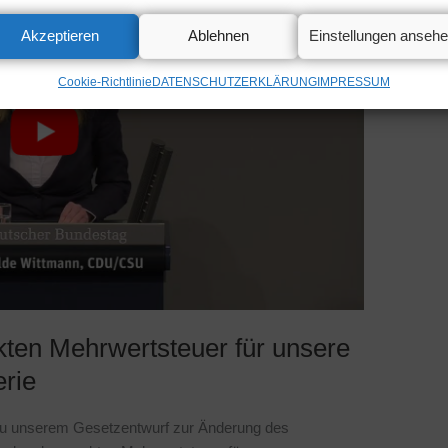
Akzeptieren
Ablehnen
Einstellungen anseh
Cookie-Richtlinie
DATENSCHUTZERKLÄRUNG
IMPRESSUM
kten Mehrwertsteuer für unsere
erie
u unserem Gesetzentwurf zur Änderung des