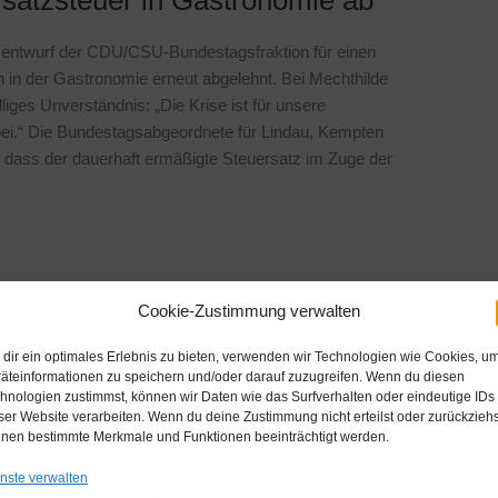
satzsteuer in Gastronomie ab
entwurf der CDU/CSU-Bundestagsfraktion für einen
in der Gastronomie erneut abgelehnt. Bei Mechthilde
iges Unverständnis: „Die Krise ist für unsere
bei.“ Die Bundestagsabgeordnete für Lindau, Kempten
, dass der dauerhaft ermäßigte Steuersatz im Zuge der
Cookie-Zustimmung verwalten
dir ein optimales Erlebnis zu bieten, verwenden wir Technologien wie Cookies, u
äteinformationen zu speichern und/oder darauf zuzugreifen. Wenn du diesen
hnologien zustimmst, können wir Daten wie das Surfverhalten oder eindeutige IDs
ser Website verarbeiten. Wenn du deine Zustimmung nicht erteilst oder zurückziehs
nen bestimmte Merkmale und Funktionen beeinträchtigt werden.
nste verwalten