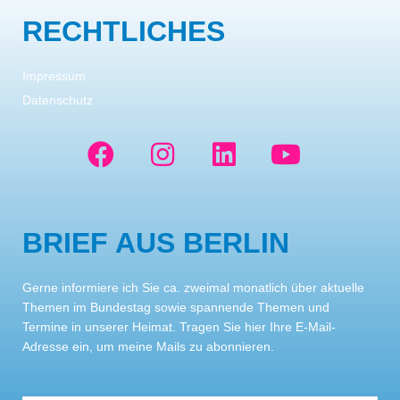
RECHTLICHES
Impressum
Datenschutz
F
I
L
Y
a
n
i
o
c
s
n
u
e
t
k
t
BRIEF AUS BERLIN
b
a
e
u
o
g
d
b
Gerne informiere ich Sie ca. zweimal monatlich über aktuelle
o
r
i
e
Themen im Bundestag sowie spannende Themen und
k
a
n
Termine in unserer Heimat. Tragen Sie hier Ihre E-Mail-
Adresse ein, um meine Mails zu abonnieren.
m