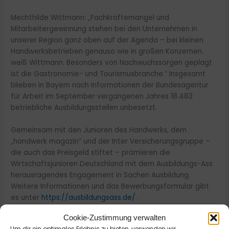
Mechthilde Wittmann: „Fachkräftemangel und
Mitarbeitergewinnung stehen bei den Unternehmen in
unserer Region ganz oben auf der Agenda – bei kleinen
Handwerksbetrieben genauso wie in großen Konzernen.
weiß Wittmann. Besonders von Nachwuchssorgen geplagt
ist die Gastronomie- und Tourismusbranche.“ Insgesamt
blieben in Bayern nach Informationen der Bundesagentur
für Arbeit im September vergangenen Jahres 18.483
betriebliche Ausbildungsstellen unbesetzt.
Gemeinsam mit den Junioren des Handwerks, dem
„handwerk magazin“ und der Inter Versicherungsgruppe –
die auch das Preisgeld stiftet – prämieren die
Wirtschaftsjunioren Deutschland mit dem Ausbildungs-Ass
herausragendes Engagement in Sachen Ausbildung.
Weitere Informationen und das Bewerbungsformular gibt
es unter
https://ausbildungsass.de/
.
Cookie-Zustimmung verwalten
Um dir ein optimales Erlebnis zu bieten, verwenden wir