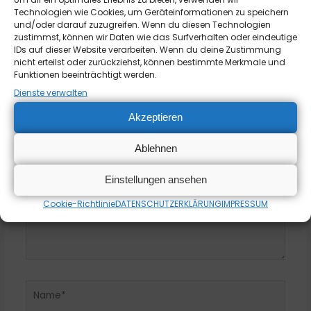
←
Vorheriger Beitrag
Nächster Beitrag
→
Technologien wie Cookies, um Geräteinformationen zu speichern
und/oder darauf zuzugreifen. Wenn du diesen Technologien
zustimmst, können wir Daten wie das Surfverhalten oder eindeutige
IDs auf dieser Website verarbeiten. Wenn du deine Zustimmung
Schreibe einen Kommentar
nicht erteilst oder zurückziehst, können bestimmte Merkmale und
Funktionen beeinträchtigt werden.
Deine E-Mail-Adresse wird nicht veröffentlicht.
Dienste verwalten
Erforderliche Felder sind mit
*
markiert
Akzeptieren
Hier
eingeben…
Ablehnen
Einstellungen ansehen
Cookie-Richtlinie
DATENSCHUTZERKLÄRUNG
IMPRESSUM
Name*