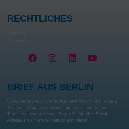
RECHTLICHES
Impressum
Datenschutz
F
I
L
Y
a
n
i
o
c
s
n
u
e
t
k
t
BRIEF AUS BERLIN
b
a
e
u
o
g
d
b
Gerne informiere ich Sie ca. zweimal monatlich über aktuelle
o
r
i
e
Themen im Bundestag sowie spannende Themen und
k
a
n
Termine in unserer Heimat. Tragen Sie hier Ihre E-Mail-
m
Adresse ein, um meine Mails zu abonnieren.