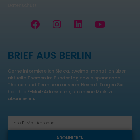
Datenschutz
F
I
L
Y
a
n
i
o
c
s
n
u
e
t
k
t
BRIEF AUS BERLIN
b
a
e
u
o
g
d
b
Gerne informiere ich Sie ca. zweimal monatlich über
o
r
i
e
aktuelle Themen im Bundestag sowie spannende
k
a
n
Themen und Termine in unserer Heimat. Tragen Sie
m
hier Ihre E-Mail-Adresse ein, um meine Mails zu
abonnieren.
Email
ABONNIEREN