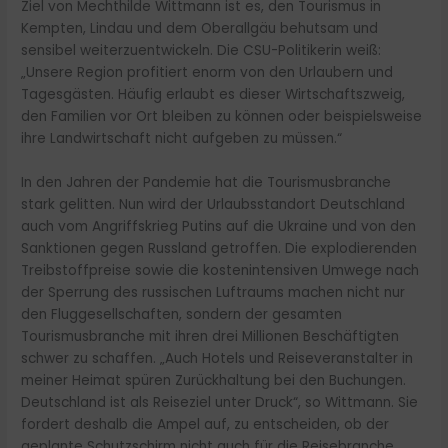
Ziel von Mechthilde Wittmann ist es, den Tourismus in
Kempten, Lindau und dem Oberallgäu behutsam und
sensibel weiterzuentwickeln. Die CSU-Politikerin weiß:
„Unsere Region profitiert enorm von den Urlaubern und
Tagesgästen. Häufig erlaubt es dieser Wirtschaftszweig,
den Familien vor Ort bleiben zu können oder beispielsweise
ihre Landwirtschaft nicht aufgeben zu müssen.“
In den Jahren der Pandemie hat die Tourismusbranche
stark gelitten. Nun wird der Urlaubsstandort Deutschland
auch vom Angriffskrieg Putins auf die Ukraine und von den
Sanktionen gegen Russland getroffen. Die explodierenden
Treibstoffpreise sowie die kostenintensiven Umwege nach
der Sperrung des russischen Luftraums machen nicht nur
den Fluggesellschaften, sondern der gesamten
Tourismusbranche mit ihren drei Millionen Beschäftigten
schwer zu schaffen. „Auch Hotels und Reiseveranstalter in
meiner Heimat spüren Zurückhaltung bei den Buchungen.
Deutschland ist als Reiseziel unter Druck“, so Wittmann. Sie
fordert deshalb die Ampel auf, zu entscheiden, ob der
geplante Schutzschirm nicht auch für die Reisebranche