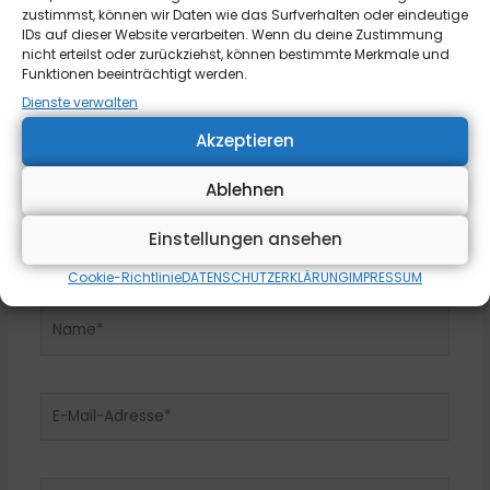
zustimmst, können wir Daten wie das Surfverhalten oder eindeutige
Erforderliche Felder sind mit
*
markiert
IDs auf dieser Website verarbeiten. Wenn du deine Zustimmung
nicht erteilst oder zurückziehst, können bestimmte Merkmale und
Hier
Funktionen beeinträchtigt werden.
eingeben…
Dienste verwalten
Akzeptieren
Ablehnen
Einstellungen ansehen
Cookie-Richtlinie
DATENSCHUTZERKLÄRUNG
IMPRESSUM
Name*
E-
Mail-
Adresse*
Website