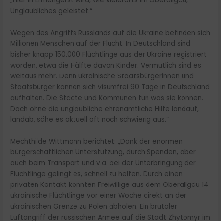
„Hier in Ermengerst wird, wie vielerorts im Oberallgäu,
Unglaubliches geleistet.“
Wegen des Angriffs Russlands auf die Ukraine befinden sich
Millionen Menschen auf der Flucht. In Deutschland sind
bisher knapp 150.000 Flüchtlinge aus der Ukraine registriert
worden, etwa die Hälfte davon Kinder. Vermutlich sind es
weitaus mehr. Denn ukrainische Staatsbürgerinnen und
Staatsbürger können sich visumfrei 90 Tage in Deutschland
aufhalten. Die Städte und Kommunen tun was sie können.
Doch ohne die unglaubliche ehrenamtliche Hilfe landauf,
landab, sähe es aktuell oft noch schwierig aus.“
Mechthilde Wittmann berichtet: „Dank der enormen
bürgerschaftlichen Unterstützung, durch Spenden, aber
auch beim Transport und v.a. bei der Unterbringung der
Flüchtlinge gelingt es, schnell zu helfen. Durch einen
privaten Kontakt konnten Freiwillige aus dem Oberallgäu 14
ukrainische Flüchtlinge vor einer Woche direkt an der
ukrainischen Grenze zu Polen abholen. Ein brutaler
Luftangriff der russischen Armee auf die Stadt Zhytomyr im